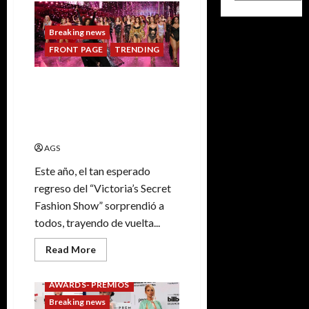
Breaking news
FRONT PAGE
TRENDING
Victoria’s Secret Fashion
Show regresó tras seis años
de ausencia! The greatest
fashion runway comeback.
AGS
Este año, el tan esperado
regreso del “Victoria’s Secret
Fashion Show” sorprendió a
todos, trayendo de vuelta...
Read More
AWARDS- PREMIOS
Breaking news