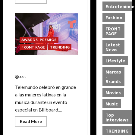
Entretenimie
Fashion
FRONT
PAGE
AWARDS- PREMIOS
Latest
FRONT PAGE
TRENDING
News
Lifestyle
Billboard Mujeres Latinas En
la Música
Marcas
-
AGS
Brands
Telemundo celebró en grande
Movies
a las mujeres latinas en la
música durante un evento
Music
especial en Billboard....
Top
Interviews
Read More
TRENDING