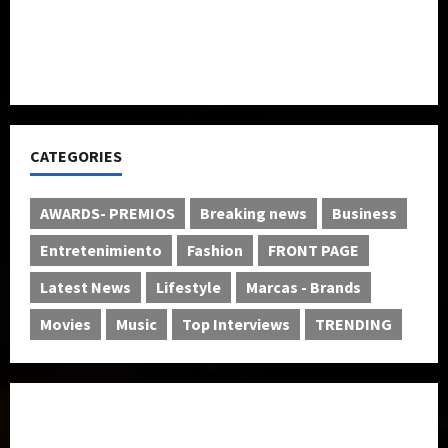
Nace “MIAMI LATINA VOICES” el nuevo espacio que
amplifica la voz de la mujer latina desde Miami para
el mundo
CATEGORIES
AWARDS- PREMIOS
Breaking news
Business
Entretenimiento
Fashion
FRONT PAGE
Latest News
Lifestyle
Marcas - Brands
Movies
Music
Top Interviews
TRENDING