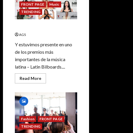
FRONT PAGE
Music
TRENDING
Latin Bilboard ·
AGS
Y estuvimos presente en uno
de los premios más
importantes de la música
latina – Latin Bilboards....
Read More
Fashion
FRONT PAGE
TRENDING