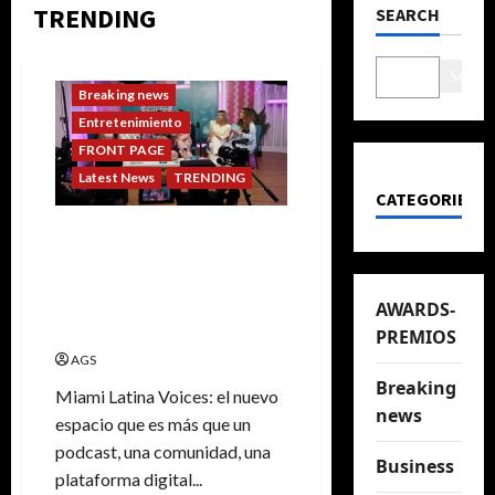
TRENDING
SEARCH
Search
Breaking news
Entretenimiento
FRONT PAGE
Latest News
TRENDING
CATEGORIES
Nace “MIAMI LATINA
VOICES” el nuevo espacio
que amplifica la voz de la
mujer latina desde Miami
AWARDS-
para el mundo
PREMIOS
AGS
Breaking
Miami Latina Voices: el nuevo
news
espacio que es más que un
podcast, una comunidad, una
Business
plataforma digital...